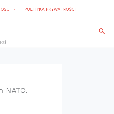
OŚCI
POLITYKA PRYWATNOŚCI
Szuk
edź
m NATO.