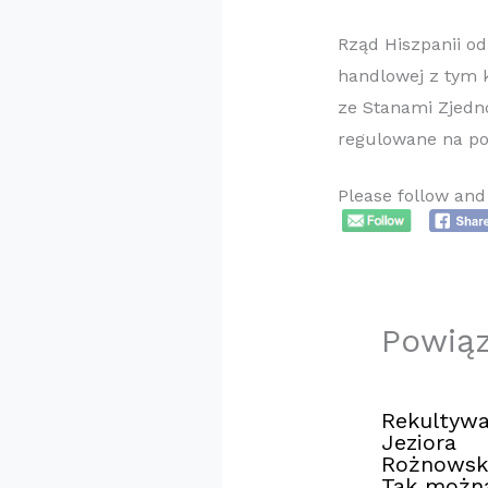
Rząd Hiszpanii o
handlowej z tym 
ze Stanami Zjedn
regulowane na poz
Please follow and 
Powią
Rekultywa
Jeziora
Rożnowsk
Tak możn