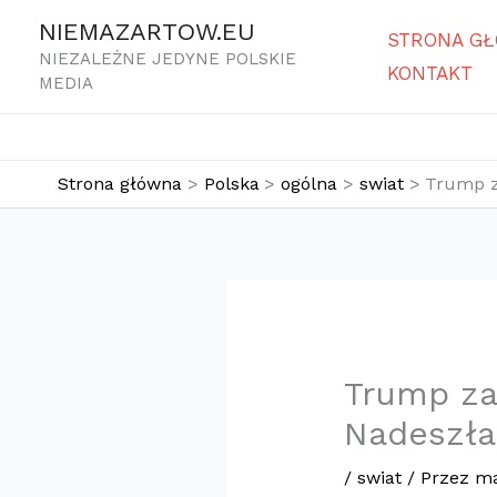
Przejdź
NIEMAZARTOW.EU
STRONA G
do
NIEZALEŻNE JEDYNE POLSKIE
KONTAKT
treści
MEDIA
Strona główna
Polska
ogólna
swiat
Trump z
Trump za
Nadeszła
/
swiat
/ Przez
ma