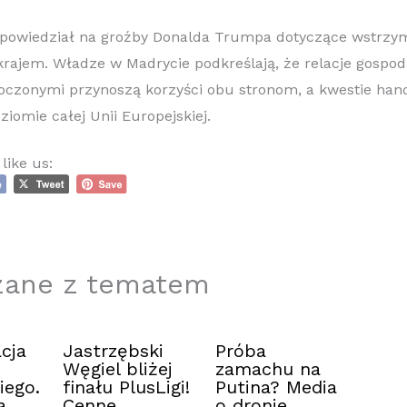
dpowiedział na groźby Donalda Trumpa dotyczące wstrz
krajem. Władze w Madrycie podkreślają, że relacje gospod
oczonymi przynoszą korzyści obu stronom, a kwestie han
iomie całej Unii Europejskiej.
like us:
zane z tematem
cja
Jastrzębski
Próba
Węgiel bliżej
zamachu na
iego.
finału PlusLigi!
Putina? Media
a
Cenne
o dronie