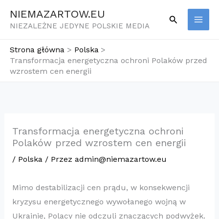
Przejdź
NIEMAZARTOW.EU
Szukaj
do
NIEZALEŻNE JEDYNE POLSKIE MEDIA
treści
Strona główna
Polska
Transformacja energetyczna ochroni Polaków przed
wzrostem cen energii
Transformacja energetyczna ochroni
Polaków przed wzrostem cen energii
/
Polska
/ Przez
admin@niemazartow.eu
Mimo destabilizacji cen prądu, w konsekwencji
kryzysu energetycznego wywołanego wojną w
Ukrainie, Polacy nie odczuli znaczących podwyżek.