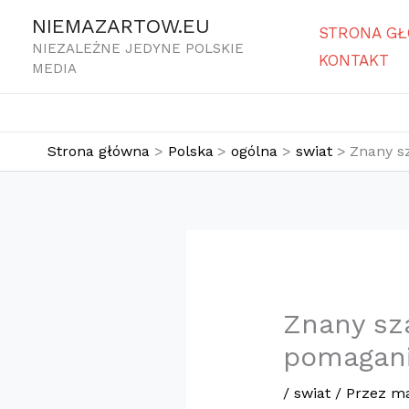
Przejdź
NIEMAZARTOW.EU
STRONA G
do
NIEZALEŻNE JEDYNE POLSKIE
KONTAKT
treści
MEDIA
Strona główna
Polska
ogólna
swiat
Znany s
Znany sz
pomagan
/
swiat
/ Przez
ma