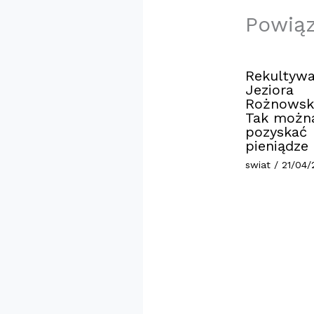
Powią
Rekultywa
Jeziora
Rożnowsk
Tak możn
pozyskać
pieniądze
swiat
/
21/04/