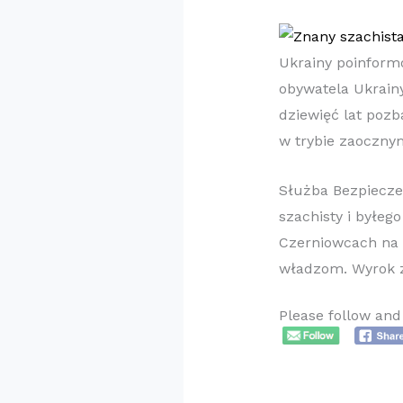
Ukrainy poinformo
obywatela Ukrainy
dziewięć lat poz
w trybie zaoczny
Służba Bezpiecze
szachisty i byłeg
Czerniowcach na 
władzom. Wyrok 
Please follow and 