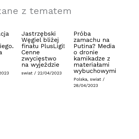
zane z tematem
cja
Jastrzębski
Próba
Węgiel bliżej
zamachu na
iego.
finału PlusLigi!
Putina? Media
a
Cenne
o dronie
zwycięstwo
kamikadze z
na wyjeździe
materiałami
wybuchowymi
2023
swiat
/
22/04/2023
Polska
,
swiat
/
28/04/2023