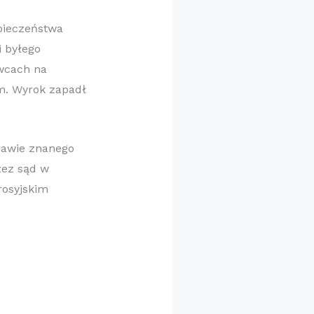
pieczeństwa
i byłego
owcach na
m. Wyrok zapadł
rawie znanego
rzez sąd w
rosyjskim