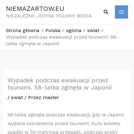
Przejdź
NIEMAZARTOW.EU
Szukaj
do
NIEZALEŻNE JEDYNE POLSKIE MEDIA
treści
Strona główna
Polska
ogólna
swiat
Wypadek podczas ewakuacji przed tsunami. 58-
latka zginęła w Japonii
Wypadek podczas ewakuacji przed
tsunami. 58-latka zginęła w Japonii
/
swiat
/ Przez
master
58-latka zginęła podczas ewakuacji, gdy w Japonii
wydano ostrzeżenia przed tsunami. Auto kobiety
spadło w 30-metrową przepaść, podczas próby