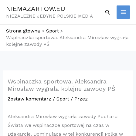
Przejdź
NIEMAZARTOW.EU
Szukaj
do
NIEZALEŻNE JEDYNE POLSKIE MEDIA
treści
Strona główna
Sport
Wspinaczka sportowa. Aleksandra Mirosław wygrała
kolejne zawody PŚ
Wspinaczka sportowa. Aleksandra
Mirosław wygrała kolejne zawody PŚ
Zostaw komentarz
/
Sport
/ Przez
Aleksandra Mirosław wygrała zawody Pucharu
Świata we wspinaczce sportowej na czas w
Dżakarcie. Dominująca w tej konkurencji Polka w