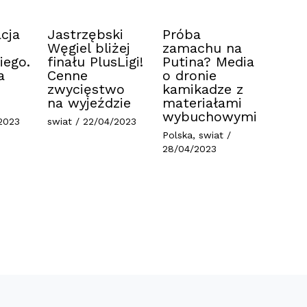
cja
Jastrzębski
Próba
Węgiel bliżej
zamachu na
iego.
finału PlusLigi!
Putina? Media
a
Cenne
o dronie
zwycięstwo
kamikadze z
na wyjeździe
materiałami
wybuchowymi
2023
swiat
/
22/04/2023
Polska
,
swiat
/
28/04/2023