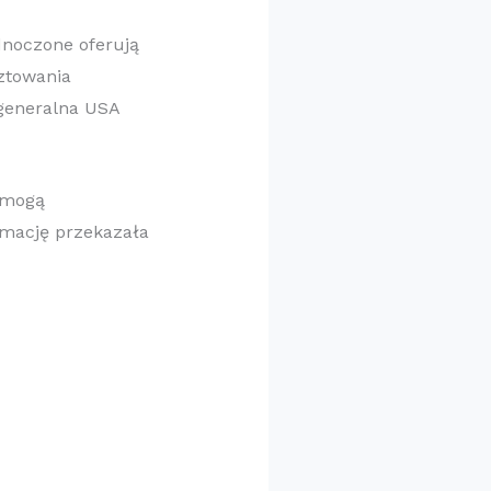
dnoczone oferują
ztowania
 generalna USA
omogą
rmację przekazała