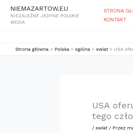
Przejdź
NIEMAZARTOW.EU
STRONA G
do
NIEZALEŻNE JEDYNE POLSKIE
KONTAKT
treści
MEDIA
Strona główna
Polska
ogólna
swiat
USA ofe
USA ofer
tego czł
/
swiat
/ Przez
ma