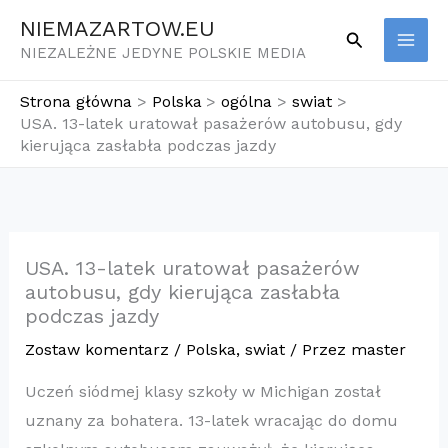
Przejdź
NIEMAZARTOW.EU
Szukaj
do
NIEZALEŻNE JEDYNE POLSKIE MEDIA
treści
Strona główna
Polska
ogólna
swiat
USA. 13-latek uratował pasażerów autobusu, gdy
kierująca zasłabła podczas jazdy
USA. 13-latek uratował pasażerów
autobusu, gdy kierująca zasłabła
podczas jazdy
Zostaw komentarz
/
Polska
,
swiat
/ Przez
master
Uczeń siódmej klasy szkoły w Michigan został
uznany za bohatera. 13-latek wracając do domu