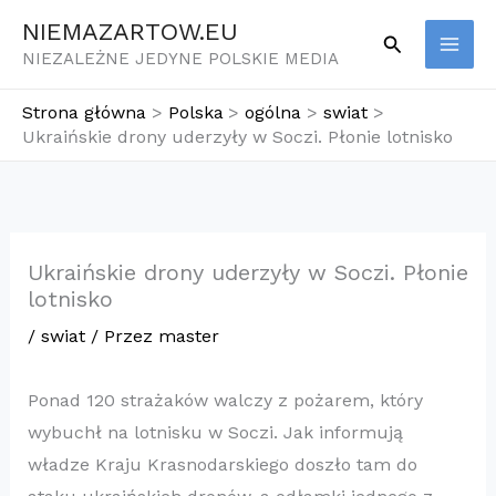
Przejdź
NIEMAZARTOW.EU
Szukaj
do
NIEZALEŻNE JEDYNE POLSKIE MEDIA
treści
Strona główna
Polska
ogólna
swiat
Ukraińskie drony uderzyły w Soczi. Płonie lotnisko
Ukraińskie drony uderzyły w Soczi. Płonie
lotnisko
/
swiat
/ Przez
master
Ponad 120 strażaków walczy z pożarem, który
wybuchł na lotnisku w Soczi. Jak informują
władze Kraju Krasnodarskiego doszło tam do