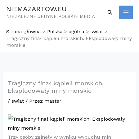
Przejdź
NIEMAZARTOW.EU
Szukaj
do
NIEZALEŻNE JEDYNE POLSKIE MEDIA
treści
Strona główna
Polska
ogólna
swiat
Tragiczny finał kąpieli morskich. Eksplodowały miny
morskie
Tragiczny finał kąpieli morskich.
Eksplodowały miny morskie
/
swiat
/ Przez
master
Trzy osoby zginęły w wyniku wybuchu min