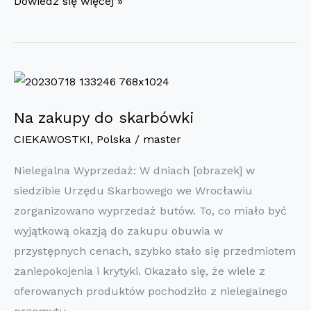
Plaga
Dowiedz się więcej »
Kradzieży
Papieru
Toaletowego
w
Urzędzie:
Na zakupy do skarbówki
Problem
CIEKAWOSTKI
,
Polska
/
master
Wymagający
Rozwiązania
Nielegalna Wyprzedaż: W dniach [obrazek] w
siedzibie Urzędu Skarbowego we Wrocławiu
zorganizowano wyprzedaż butów. To, co miało być
wyjątkową okazją do zakupu obuwia w
przystępnych cenach, szybko stało się przedmiotem
zaniepokojenia i krytyki. Okazało się, że wiele z
oferowanych produktów pochodziło z nielegalnego