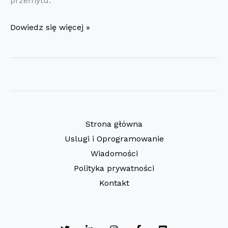
przemytu.
Na
Dowiedz się więcej »
zakupy
do
skarbówki
Strona główna
Uslugi i Oprogramowanie
Wiadomości
Polityka prywatności
Kontakt