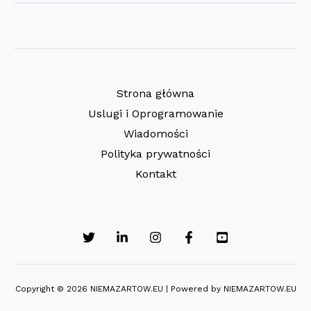
dzieci
z
genami
od
trzech
Strona główna
osób
Uslugi i Oprogramowanie
Wiadomości
Polityka prywatności
Kontakt
Copyright © 2026 NIEMAZARTOW.EU | Powered by NIEMAZARTOW.EU