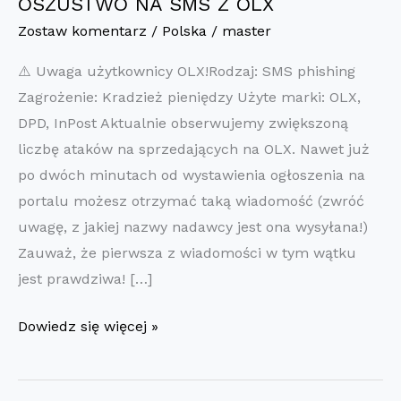
OSZUSTWO NA SMS Z OLX
Zostaw komentarz
/
Polska
/
master
⚠️ Uwaga użytkownicy OLX!Rodzaj: SMS phishing
Zagrożenie: Kradzież pieniędzy Użyte marki: OLX,
DPD, InPost Aktualnie obserwujemy zwiększoną
liczbę ataków na sprzedających na OLX. Nawet już
po dwóch minutach od wystawienia ogłoszenia na
portalu możesz otrzymać taką wiadomość (zwróć
uwagę, z jakiej nazwy nadawcy jest ona wysyłana!)
Zauważ, że pierwsza z wiadomości w tym wątku
jest prawdziwa! […]
OSZUSTWO
Dowiedz się więcej »
NA
SMS