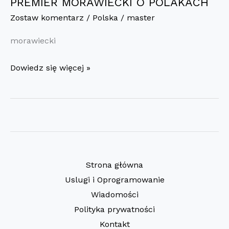
PREMIER MORAWIECKI O POLAKACH
Zostaw komentarz
/
Polska
/
master
morawiecki
PREMIER
Dowiedz się więcej »
MORAWIECKI
O
POLAKACH
Strona główna
Uslugi i Oprogramowanie
Wiadomości
Polityka prywatności
Kontakt