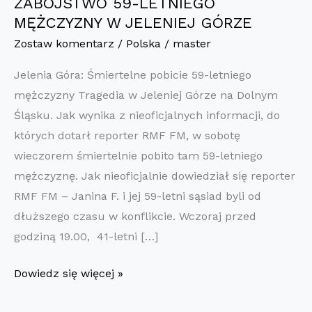
ZABÓJSTWO 59-LETNIEGO
MĘŻCZYZNY W JELENIEJ GÓRZE
Zostaw komentarz
/
Polska
/
master
Jelenia Góra: Śmiertelne pobicie 59-letniego
mężczyzny Tragedia w Jeleniej Górze na Dolnym
Śląsku. Jak wynika z nieoficjalnych informacji, do
których dotarł reporter RMF FM, w sobotę
wieczorem śmiertelnie pobito tam 59-letniego
mężczyznę. Jak nieoficjalnie dowiedział się reporter
RMF FM – Janina F. i jej 59-letni sąsiad byli od
dłuższego czasu w konflikcie. Wczoraj przed
godziną 19.00, 41-letni […]
ZABÓJSTWO
Dowiedz się więcej »
59-