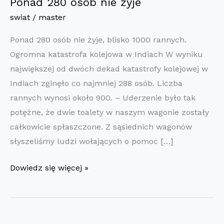
Ponad 280 osób nie żyje
swiat
/
master
Ponad 280 osób nie żyje, blisko 1000 rannych.
Ogromna katastrofa kolejowa w Indiach W wyniku
największej od dwóch dekad katastrofy kolejowej w
Indiach zginęło co najmniej 288 osób. Liczba
rannych wynosi około 900. – Uderzenie było tak
potężne, że dwie toalety w naszym wagonie zostały
całkowicie spłaszczone. Z sąsiednich wagonów
słyszeliśmy ludzi wołających o pomoc […]
Ponad
Dowiedz się więcej »
280
osób
nie