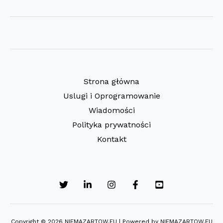
Przyłapani
na
gorący
uczynku
–
video
Strona główna
Uslugi i Oprogramowanie
Wiadomości
Polityka prywatności
Kontakt
Copyright © 2026 NIEMAZARTOW.EU | Powered by NIEMAZARTOW.EU