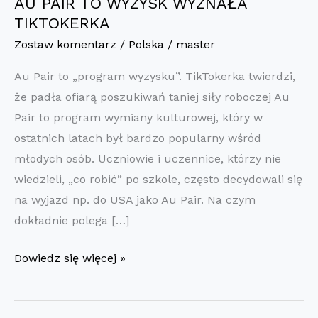
AU PAIR TO WYZYSK WYZNAŁA
TIKTOKERKA
Zostaw komentarz
/
Polska
/
master
Au Pair to „program wyzysku”. TikTokerka twierdzi,
że padła ofiarą poszukiwań taniej siły roboczej Au
Pair to program wymiany kulturowej, który w
ostatnich latach był bardzo popularny wśród
młodych osób. Uczniowie i uczennice, którzy nie
wiedzieli, „co robić” po szkole, często decydowali się
na wyjazd np. do USA jako Au Pair. Na czym
dokładnie polega […]
AU
Dowiedz się więcej »
PAIR
TO