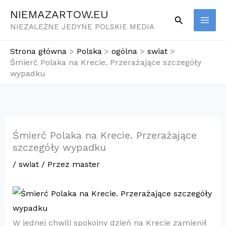
Przejdź
NIEMAZARTOW.EU
Szukaj
do
NIEZALEŻNE JEDYNE POLSKIE MEDIA
treści
Strona główna
Polska
ogólna
swiat
Śmierć Polaka na Krecie. Przerażające szczegóły
wypadku
Śmierć Polaka na Krecie. Przerażające
szczegóły wypadku
/
swiat
/ Przez
master
W jednej chwili spokojny dzień na Krecie zamienił