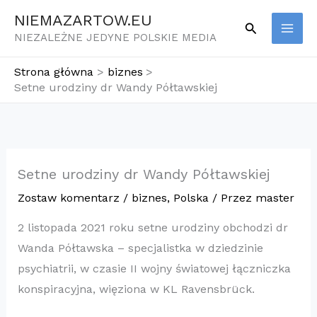
Przejdź
NIEMAZARTOW.EU
Szukaj
do
NIEZALEŻNE JEDYNE POLSKIE MEDIA
treści
Strona główna
biznes
Setne urodziny dr Wandy Półtawskiej
Setne urodziny dr Wandy Półtawskiej
Zostaw komentarz
/
biznes
,
Polska
/ Przez
master
2 listopada 2021 roku setne urodziny obchodzi dr
Wanda Półtawska – specjalistka w dziedzinie
psychiatrii, w czasie II wojny światowej łączniczka
konspiracyjna, więziona w KL Ravensbrück.