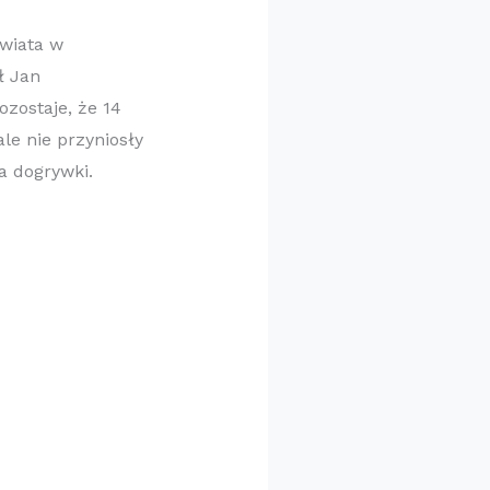
Świata w
ł Jan
ozostaje, że 14
ale nie przyniosły
a dogrywki.