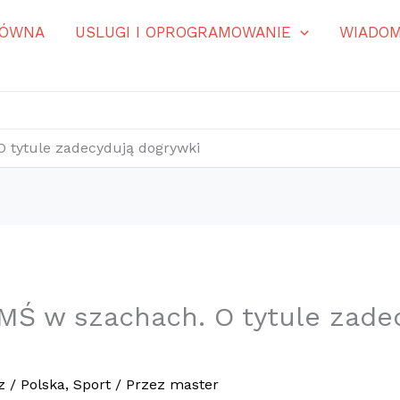
ŁÓWNA
USLUGI I OPROGRAMOWANIE
WIADOM
 tytule zadecydują dogrywki
MŚ w szachach. O tytule zade
z
/
Polska
,
Sport
/ Przez
master