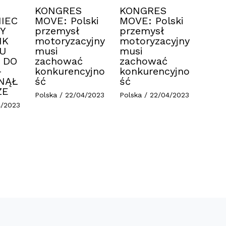
KONGRES
KONGRES
IEC
MOVE: Polski
MOVE: Polski
Y
przemysł
przemysł
IK
motoryzacyjny
motoryzacyjny
U
musi
musi
 DO
zachować
zachować
–
konkurencyjno
konkurencyjno
NĄŁ
ść
ść
ZE
Polska
/
22/04/2023
Polska
/
22/04/2023
4/2023