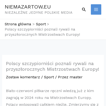
Przejdź
NIEMAZARTOW.EU
Szukaj
do
NIEZALEŻNE JEDYNE POLSKIE MEDIA
treści
Strona główna
Sport
Polscy szczypiorniści poznali rywali na
przyszłorocznych Mistrzostwach Europy!
Polscy szczypiorniści poznali rywali na
przyszłorocznych Mistrzostwach Europy!
Zostaw komentarz
/
Sport
/ Przez
master
Biało-czerwoni piłkarze ręczni wiedzą już z kim
zagrają w 2024 roku na Mistrzostwach Europy.
Polacy wylosowali całkiem nieźle. Zmierzymy się z