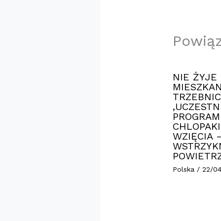
Powią
NIE ŻYJE
MIESZKAN
TRZEBNIC
,UCZESTN
PROGRAM
CHLOPAKI
WZIĘCIA 
WSTRZYK
POWIETR
Polska
/
22/0