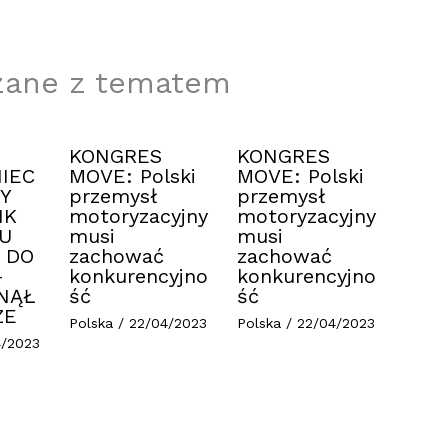
zane z tematem
KONGRES
KONGRES
IEC
MOVE: Polski
MOVE: Polski
Y
przemysł
przemysł
IK
motoryzacyjny
motoryzacyjny
U
musi
musi
 DO
zachować
zachować
–
konkurencyjno
konkurencyjno
NĄŁ
ść
ść
ZE
Polska
/
22/04/2023
Polska
/
22/04/2023
4/2023