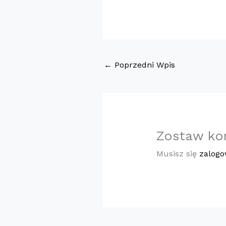
←
Poprzedni Wpis
Zostaw ko
Musisz się
zalog