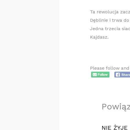
Ta rewolucja zac
Dęblinie i trwa d
Jedna trzecia sia
Kajdasz.
​
Please follow and 
Powią
NIE ŻYJE