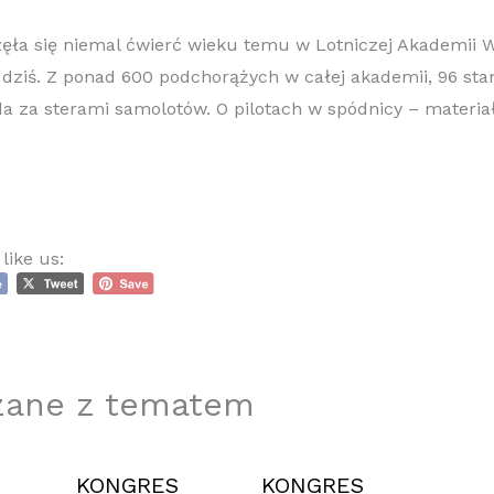
zęła się niemal ćwierć wieku temu w Lotniczej Akademii 
o dziś. Z ponad 600 podchorążych w całej akademii, 96 sta
da za sterami samolotów. O pilotach w spódnicy – materia
like us:
zane z tematem
KONGRES
KONGRES