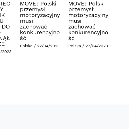
IEC
MOVE: Polski
MOVE: Polski
Y
przemysł
przemysł
IK
motoryzacyjny
motoryzacyjny
U
musi
musi
 DO
zachować
zachować
–
konkurencyjno
konkurencyjno
NĄŁ
ść
ść
ZE
Polska
/
22/04/2023
Polska
/
22/04/2023
4/2023