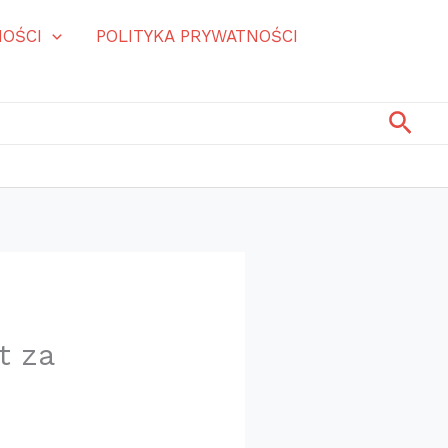
OŚCI
POLITYKA PRYWATNOŚCI
Szuk
t za