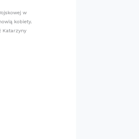
Wojskowej w
nowią kobiety.
ł Katarzyny