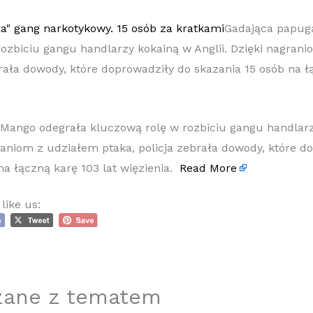
Gadająca papug
ozbiciu gangu handlarzy kokainą w Anglii. Dzięki nagran
brała dowody, które doprowadziły do skazania 15 osób na ł
Mango odegrała kluczową rolę w rozbiciu gangu handlar
graniom z udziałem ptaka, policja zebrała dowody, które d
na łączną karę 103 lat więzienia.
Read More
like us:
zane z tematem