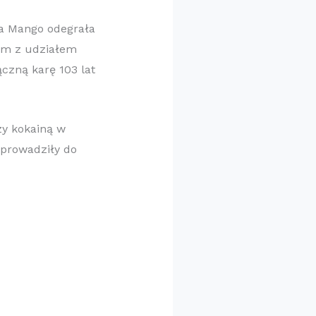
a Mango odegrała
iom z udziałem
ączną karę 103 lat
zy kokainą w
oprowadziły do