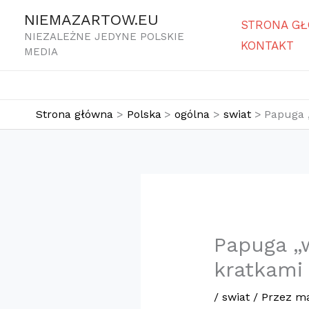
Przejdź
NIEMAZARTOW.EU
STRONA G
do
NIEZALEŻNE JEDYNE POLSKIE
KONTAKT
treści
MEDIA
Strona główna
Polska
ogólna
swiat
Papuga 
Papuga „
kratkami
/
swiat
/ Przez
ma