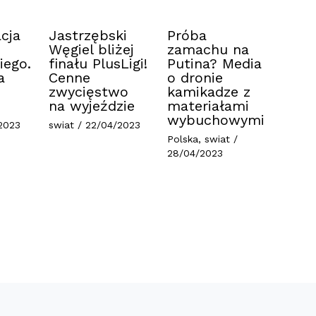
cja
Jastrzębski
Próba
Węgiel bliżej
zamachu na
iego.
finału PlusLigi!
Putina? Media
a
Cenne
o dronie
zwycięstwo
kamikadze z
na wyjeździe
materiałami
wybuchowymi
2023
swiat
/
22/04/2023
Polska
,
swiat
/
28/04/2023