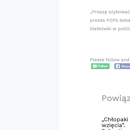
„Proszę szykować 
prezes PZPS Seba
Siatkówki w pobli
Please follow and 
Powią
„Chłopaki
wzięcia”.