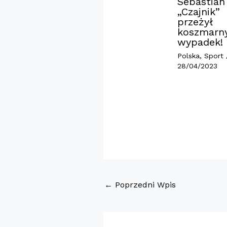
Sebastian
„Czajnik”
przeżył
koszmarn
wypadek!
Polska
,
Sport
28/04/2023
←
Poprzedni Wpis