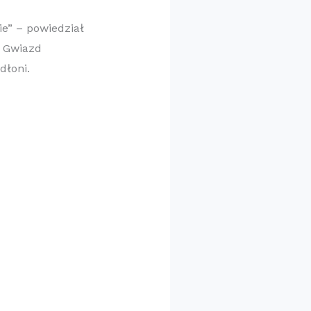
ie” – powiedział
a Gwiazd
dłoni.