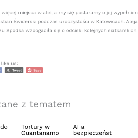
więcej miejsca w alei, a my się postaramy o jej wypełnien
stian Świderski podczas uroczystości w Katowicach. Alej
żu Spodka wzbogaciła się o odciski kolejnych siatkarskich 
like us:
zane z tematem
 do
Tortury w
AI a
Guantanamo
bezpieczeńst