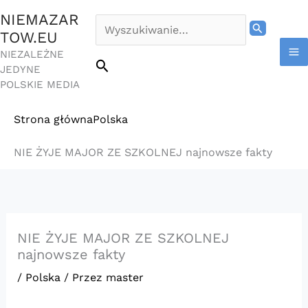
Przejdź
NIEMAZAR
do
Szukaj
TOW.EU
treści
NIEZALEŻNE
dla:
Szukaj
JEDYNE
POLSKIE MEDIA
Strona główna
Polska
NIE ŻYJE MAJOR ZE SZKOLNEJ najnowsze fakty
NIE ŻYJE MAJOR ZE SZKOLNEJ
najnowsze fakty
/
Polska
/ Przez
master