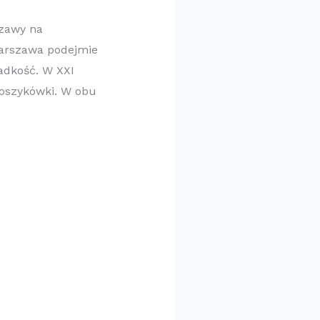
szawy na
Warszawa podejmie
adkość. W XXI
Koszykówki. W obu