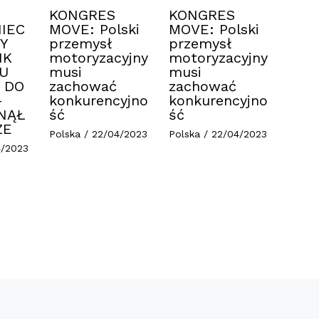
KONGRES
KONGRES
IEC
MOVE: Polski
MOVE: Polski
Y
przemysł
przemysł
IK
motoryzacyjny
motoryzacyjny
U
musi
musi
 DO
zachować
zachować
–
konkurencyjno
konkurencyjno
NĄŁ
ść
ść
ZE
Polska
/
22/04/2023
Polska
/
22/04/2023
4/2023