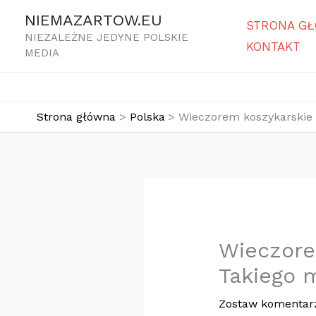
Przejdź
NIEMAZARTOW.EU
STRONA G
do
NIEZALEŻNE JEDYNE POLSKIE
KONTAKT
treści
MEDIA
Strona główna
Polska
​Wieczorem koszykarskie 
​Wieczor
Takiego m
Zostaw komentar