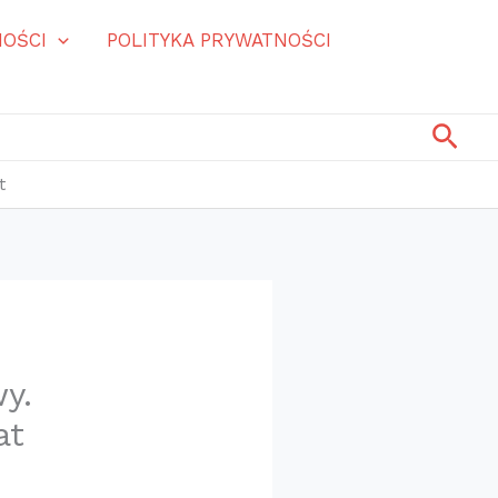
OŚCI
POLITYKA PRYWATNOŚCI
Szuk
t
y.
at