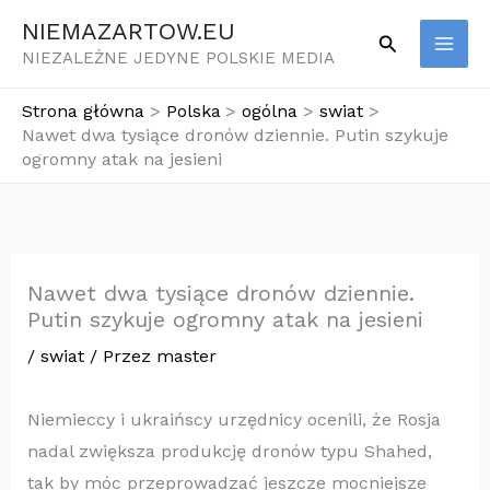
Przejdź
NIEMAZARTOW.EU
Szukaj
do
NIEZALEŻNE JEDYNE POLSKIE MEDIA
treści
Strona główna
Polska
ogólna
swiat
Nawet dwa tysiące dronów dziennie. Putin szykuje
ogromny atak na jesieni
Nawet dwa tysiące dronów dziennie.
Putin szykuje ogromny atak na jesieni
/
swiat
/ Przez
master
Niemieccy i ukraińscy urzędnicy ocenili, że Rosja
nadal zwiększa produkcję dronów typu Shahed,
tak by móc przeprowadzać jeszcze mocniejsze