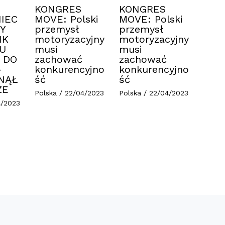
KONGRES
KONGRES
IEC
MOVE: Polski
MOVE: Polski
Y
przemysł
przemysł
IK
motoryzacyjny
motoryzacyjny
U
musi
musi
 DO
zachować
zachować
–
konkurencyjno
konkurencyjno
NĄŁ
ść
ść
ZE
Polska
/
22/04/2023
Polska
/
22/04/2023
4/2023