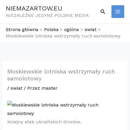
Przejdź
NIEMAZARTOW.EU
Szukaj
do
NIEZALEŻNE JEDYNE POLSKIE MEDIA
treści
Strona główna
Polska
ogólna
swiat
Moskiewskie lotniska wstrzymały ruch samolotowy
Moskiewskie lotniska wstrzymały ruch
samolotowy
/
swiat
/ Przez
master
Kolejny atak ukraińskich dronów.