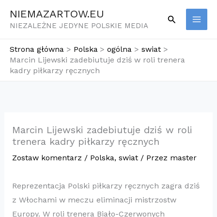
Przejdź
NIEMAZARTOW.EU
Szukaj
do
NIEZALEŻNE JEDYNE POLSKIE MEDIA
treści
Strona główna
Polska
ogólna
swiat
Marcin Lijewski zadebiutuje dziś w roli trenera
kadry piłkarzy ręcznych
Marcin Lijewski zadebiutuje dziś w roli
trenera kadry piłkarzy ręcznych
Zostaw komentarz
/
Polska
,
swiat
/ Przez
master
Reprezentacja Polski piłkarzy ręcznych zagra dziś
z Włochami w meczu eliminacji mistrzostw
Europy. W roli trenera Biało-Czerwonych