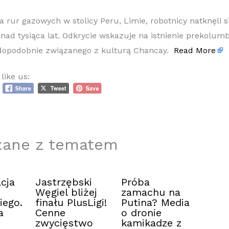
 rur gazowych w stolicy Peru, Limie, robotnicy natknęli s
nad tysiąca lat. Odkrycie wskazuje na istnienie prekolumb
dopodobnie związanego z kulturą Chancay.
Read More
like us:
zane z tematem
cja
Jastrzębski
Próba
Węgiel bliżej
zamachu na
iego.
finału PlusLigi!
Putina? Media
a
Cenne
o dronie
zwycięstwo
kamikadze z