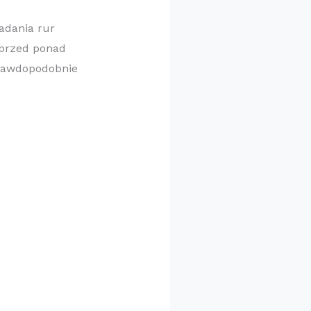
adania rur
 sprzed ponad
prawdopodobnie