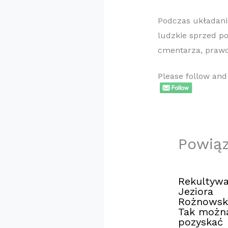
Podczas układania
ludzkie sprzed po
cmentarza, praw
Please follow and 
Powią
Rekultywa
Jeziora
Rożnowsk
Tak możn
pozyskać