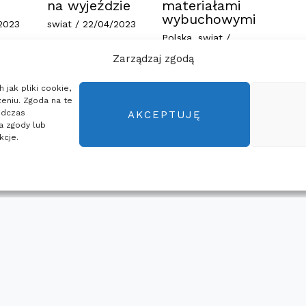
na wyjeździe
materiałami
wybuchowymi
2023
swiat
/
22/04/2023
Polska
,
swiat
/
28/04/2023
Zarządzaj zgodą
 jak pliki cookie,
eniu. Zgoda na te
odczas
AKCEPTUJĘ
ia zgody lub
kcje.
domości
Polityka prywatności
Kontakt