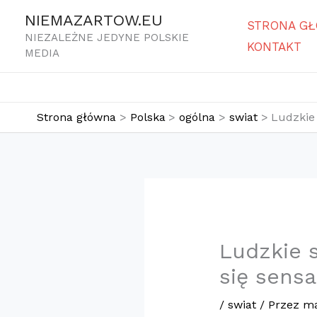
Przejdź
NIEMAZARTOW.EU
STRONA G
do
NIEZALEŻNE JEDYNE POLSKIE
KONTAKT
treści
MEDIA
Strona główna
Polska
ogólna
swiat
Ludzkie
Ludzkie 
się sensa
/
swiat
/ Przez
ma