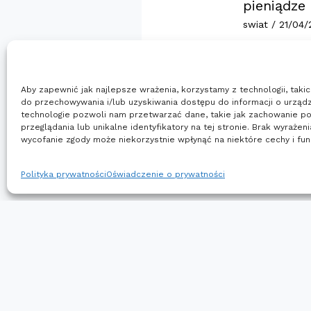
pieniądze
swiat
/
21/04/
Aby zapewnić jak najlepsze wrażenia, korzystamy z technologii, takich
do przechowywania i/lub uzyskiwania dostępu do informacji o urządz
technologie pozwoli nam przetwarzać dane, takie jak zachowanie p
przeglądania lub unikalne identyfikatory na tej stronie. Brak wyrażen
wycofanie zgody może niekorzystnie wpłynąć na niektóre cechy i fun
Polityka prywatności
Oświadczenie o prywatności
←
Poprzedni Wpis
Strona główna
Uslugi i Oprogramowanie
Wia