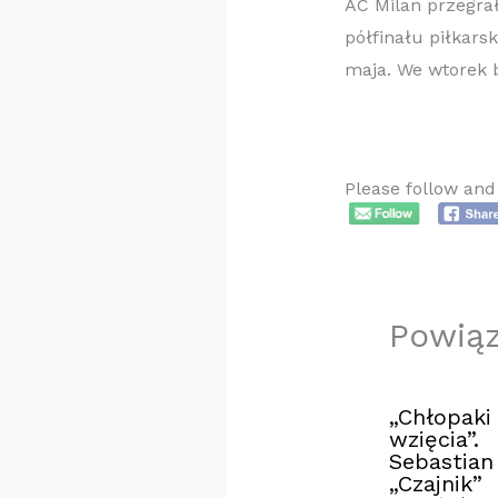
AC Milan przegrał
półfinału piłkars
maja. We wtorek 
Please follow and 
Powią
„Chłopaki
wzięcia”.
Sebastian
„Czajnik”