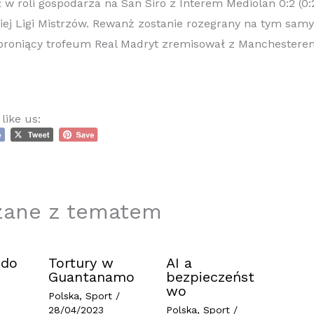
 w roli gospodarza na San Siro z Interem Mediolan 0:2 (0
kiej Ligi Mistrzów. Rewanż zostanie rozegrany na tym sam
broniący trofeum Real Madryt zremisował z Manchesterem 
like us:
zane z tematem
 do
Tortury w
AI a
Guantanamo
bezpieczeńst
wo
Polska
,
Sport
/
28/04/2023
Polska
,
Sport
/