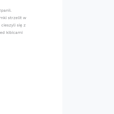
panii.
ki strzelił w
ieszyli się z
ed kibicami