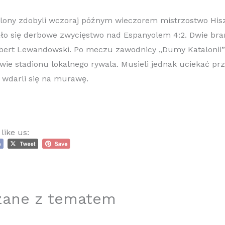
elony zdobyli wczoraj późnym wieczorem mistrzostwo Hisz
ło się derbowe zwycięstwo nad Espanyolem 4:2. Dwie bram
bert Lewandowski. Po meczu zawodnicy „Dumy Katalonii” c
ie stadionu lokalnego rywala. Musieli jednak uciekać prz
 wdarli się na murawę.
like us:
zane z tematem