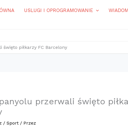
ŁÓWNA
USLUGI I OPROGRAMOWANIE
WIADOM
i święto piłkarzy FC Barcelony
panyolu przerwali święto piłk
y
z
/
Sport
/ Przez