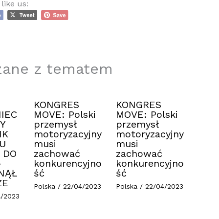
like us:
zane z tematem
KONGRES
KONGRES
IEC
MOVE: Polski
MOVE: Polski
Y
przemysł
przemysł
IK
motoryzacyjny
motoryzacyjny
U
musi
musi
 DO
zachować
zachować
–
konkurencyjno
konkurencyjno
NĄŁ
ść
ść
ZE
Polska
/
22/04/2023
Polska
/
22/04/2023
4/2023