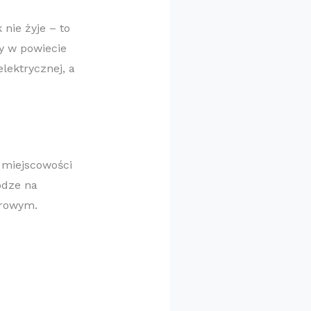
k nie żyje – to
y w powiecie
lektrycznej, a
w miejscowości
odze na
żarowym.