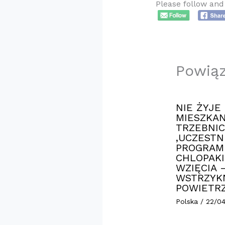
Please follow and 
Powią
NIE ŻYJE
MIESZKAN
TRZEBNIC
,UCZESTN
PROGRAM
CHLOPAKI
WZIĘCIA 
WSTRZYK
POWIETR
Polska
/
22/0