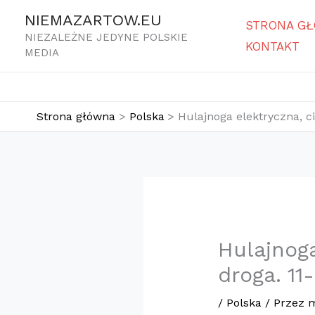
Przejdź
NIEMAZARTOW.EU
STRONA G
do
NIEZALEŻNE JEDYNE POLSKIE
KONTAKT
treści
MEDIA
Strona główna
Polska
Hulajnoga elektryczna, ci
Hulajnoga
droga. 11
/
Polska
/ Przez
m