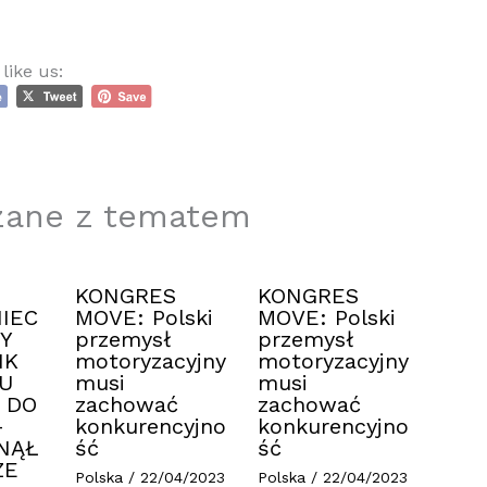
like us:
zane z tematem
KONGRES
KONGRES
IEC
MOVE: Polski
MOVE: Polski
Y
przemysł
przemysł
IK
motoryzacyjny
motoryzacyjny
U
musi
musi
 DO
zachować
zachować
–
konkurencyjno
konkurencyjno
NĄŁ
ść
ść
ZE
Polska
/
22/04/2023
Polska
/
22/04/2023