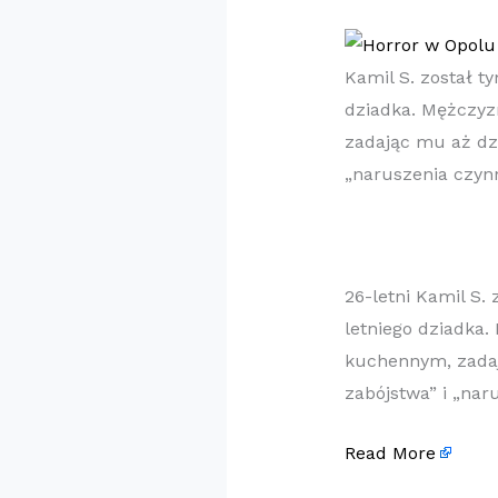
Kamil S. został t
dziadka. Mężczyz
zadając mu aż dzi
„naruszenia czynn
26-letni Kamil S.
letniego dziadka
kuchennym, zadaj
zabójstwa” i „nar
Read More