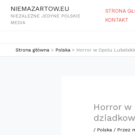
Przejdź
NIEMAZARTOW.EU
STRONA G
do
NIEZALEŻNE JEDYNE POLSKIE
KONTAKT
treści
MEDIA
Strona główna
Polska
Horror w Opolu Lubelski
Horror w
dziadkowi
/
Polska
/ Przez
m