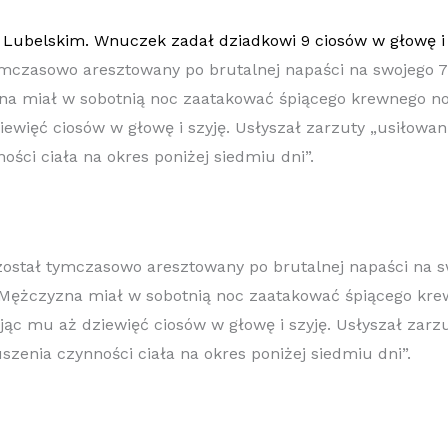
ymczasowo aresztowany po brutalnej napaści na swojego 7
na miał w sobotnią noc zaatakować śpiącego krewnego 
ewięć ciosów w głowę i szyję. Usłyszał zarzuty „usiłowani
ości ciała na okres poniżej siedmiu dni”.
 został tymczasowo aresztowany po brutalnej napaści na s
. Mężczyzna miał w sobotnią noc zaatakować śpiącego k
ąc mu aż dziewięć ciosów w głowę i szyję. Usłyszał zarzu
uszenia czynności ciała na okres poniżej siedmiu dni”.