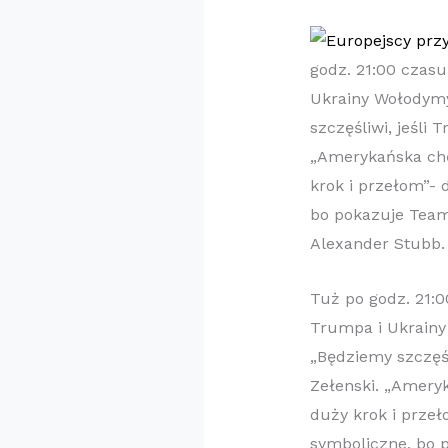
godz. 21:00 czas
Ukrainy Wołodymy
szczęśliwi, jeśli
„Amerykańska chę
krok i przełom”- 
bo pokazuje Team
Alexander Stubb.
Tuż po godz. 21:
Trumpa i Ukrainy
„Będziemy szczęśl
Zełenski. „Amery
duży krok i przeł
symboliczne, bo 