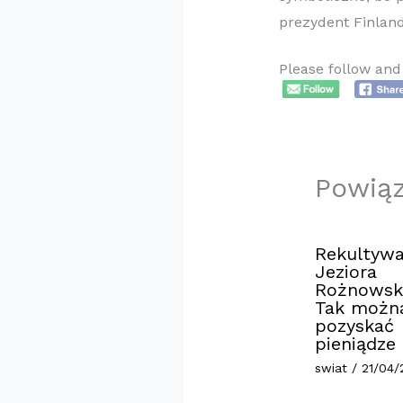
prezydent Finlan
Please follow and 
Powią
Rekultywa
Jeziora
Rożnowsk
Tak możn
pozyskać
pieniądze
swiat
/
21/04/