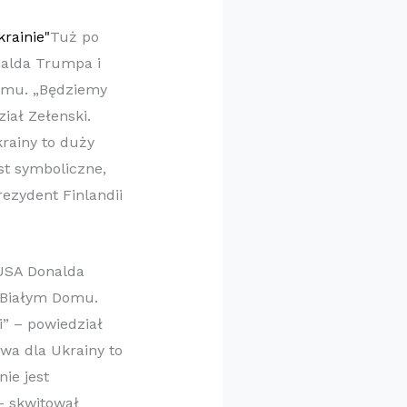
Tuż po
nalda Trumpa i
omu. „Będziemy
iał Zełenski.
rainy to duży
st symboliczne,
ezydent Finlandii
 USA Donalda
 Białym Domu.
i” – powiedział
wa dla Ukrainy to
ie jest
– skwitował