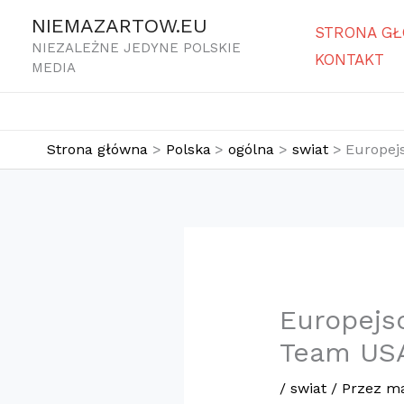
Przejdź
NIEMAZARTOW.EU
STRONA G
do
NIEZALEŻNE JEDYNE POLSKIE
KONTAKT
treści
MEDIA
Strona główna
Polska
ogólna
swiat
Europej
Europejs
Team USA
/
swiat
/ Przez
ma