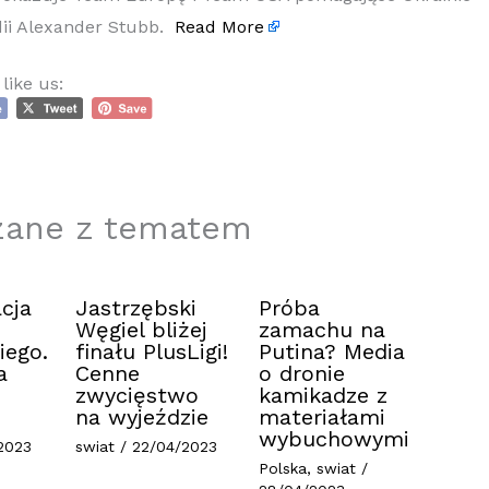
dii Alexander Stubb.
Read More
like us:
zane z tematem
cja
Jastrzębski
Próba
Węgiel bliżej
zamachu na
iego.
finału PlusLigi!
Putina? Media
a
Cenne
o dronie
zwycięstwo
kamikadze z
na wyjeździe
materiałami
wybuchowymi
2023
swiat
/
22/04/2023
Polska
,
swiat
/