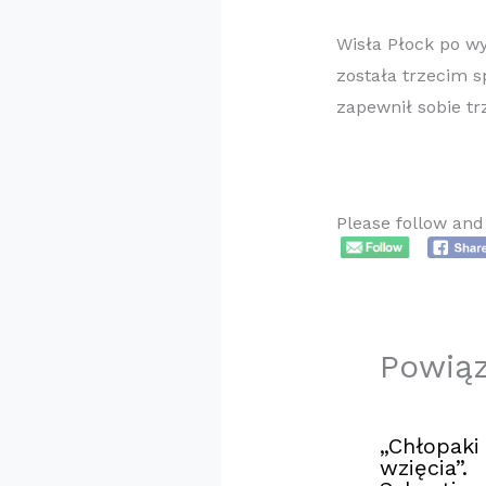
Wisła Płock po wy
została trzecim 
zapewnił sobie t
Please follow and 
Powią
„Chłopaki
wzięcia”.