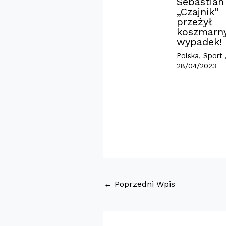
Sebastian
„Czajnik”
przeżył
koszmarn
wypadek!
Polska
,
Sport
28/04/2023
←
Poprzedni Wpis