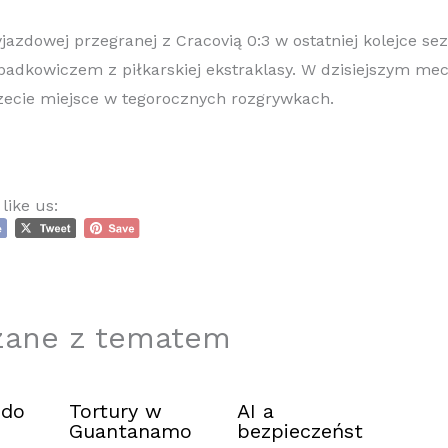
jazdowej przegranej z Cracovią 0:3 w ostatniej kolejce s
spadkowiczem z piłkarskiej ekstraklasy. W dzisiejszym m
rzecie miejsce w tegorocznych rozgrywkach.
like us:
zane z tematem
 do
Tortury w
AI a
Guantanamo
bezpieczeńst