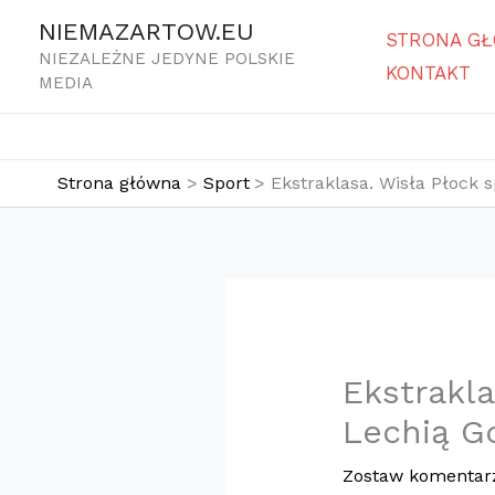
Przejdź
NIEMAZARTOW.EU
STRONA G
do
NIEZALEŻNE JEDYNE POLSKIE
KONTAKT
treści
MEDIA
Strona główna
Sport
Ekstraklasa. Wisła Płock
Ekstrakl
Lechią G
Zostaw komentar