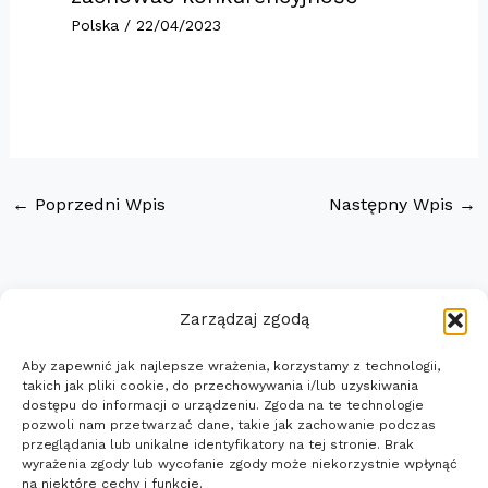
Polska
/
22/04/2023
←
Poprzedni Wpis
Następny Wpis
→
Zarządzaj zgodą
Aby zapewnić jak najlepsze wrażenia, korzystamy z technologii,
Strona główna
takich jak pliki cookie, do przechowywania i/lub uzyskiwania
Uslugi i Oprogramowanie
dostępu do informacji o urządzeniu. Zgoda na te technologie
pozwoli nam przetwarzać dane, takie jak zachowanie podczas
Wiadomości
przeglądania lub unikalne identyfikatory na tej stronie. Brak
Polityka prywatności
wyrażenia zgody lub wycofanie zgody może niekorzystnie wpłynąć
na niektóre cechy i funkcje.