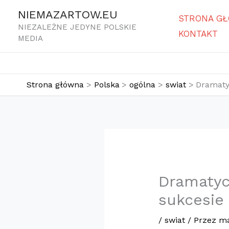
Przejdź
NIEMAZARTOW.EU
STRONA G
do
NIEZALEŻNE JEDYNE POLSKIE
KONTAKT
treści
MEDIA
Strona główna
Polska
ogólna
swiat
Dramatyc
Dramatycz
sukcesie 
/
swiat
/ Przez
ma