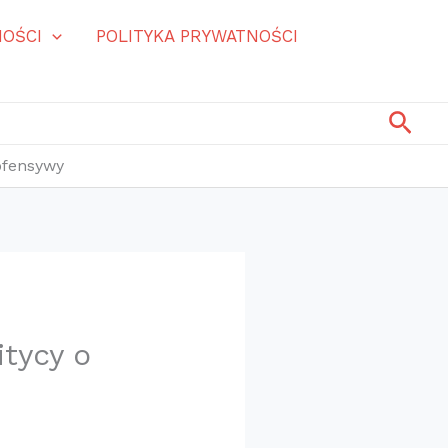
OŚCI
POLITYKA PRYWATNOŚCI
Szuk
 ofensywy
itycy o