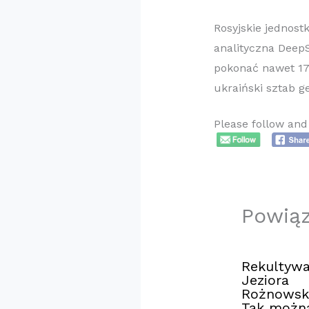
Rosyjskie jednost
analityczna DeepS
pokonać nawet 17 
ukraiński sztab 
Please follow and 
Powią
Rekultywa
Jeziora
Rożnowsk
Tak możn