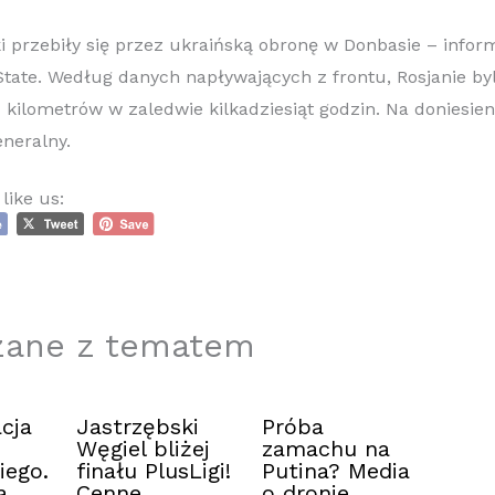
ki przebiły się przez ukraińską obronę w Donbasie – info
tate. Według danych napływających z frontu, Rosjanie byl
kilometrów w zaledwie kilkadziesiąt godzin. Na doniesie
generalny.
like us:
zane z tematem
cja
Jastrzębski
Próba
Węgiel bliżej
zamachu na
iego.
finału PlusLigi!
Putina? Media
a
Cenne
o dronie