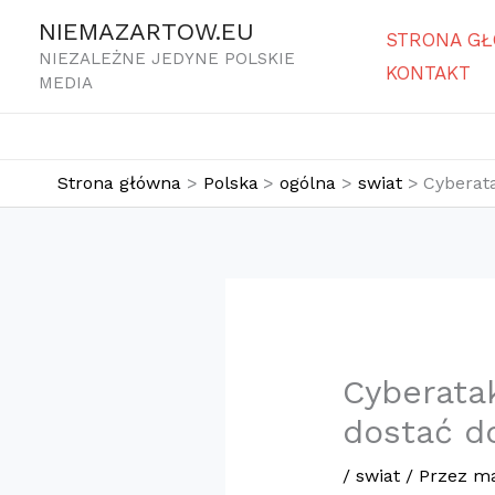
Przejdź
NIEMAZARTOW.EU
STRONA G
do
NIEZALEŻNE JEDYNE POLSKIE
KONTAKT
treści
MEDIA
Strona główna
Polska
ogólna
swiat
Cyberat
Cyberata
dostać d
/
swiat
/ Przez
ma