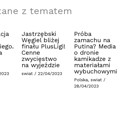
zane z tematem
cja
Jastrzębski
Próba
Węgiel bliżej
zamachu na
iego.
finału PlusLigi!
Putina? Media
a
Cenne
o dronie
zwycięstwo
kamikadze z
na wyjeździe
materiałami
wybuchowymi
2023
swiat
/
22/04/2023
Polska
,
swiat
/
28/04/2023