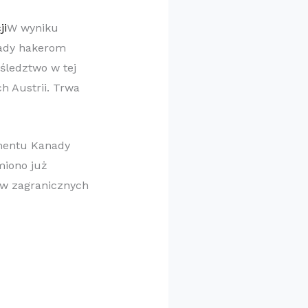
​W wyniku
nady hakerom
śledztwo w tej
h Austrii. Trwa
mentu Kanady
miono już
aw zagranicznych