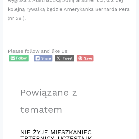
wygrała z Austriaczką Julią Grabher 6:3, 6:2. Jej
kolejną rywalką będzie Amerykanka Bernarda Pera
(nr 28.).
Please follow and like us:
Powiązane z
tematem
NIE ŻYJE MIESZKANIEC
TRZEBNICY ,UCZESTNIK