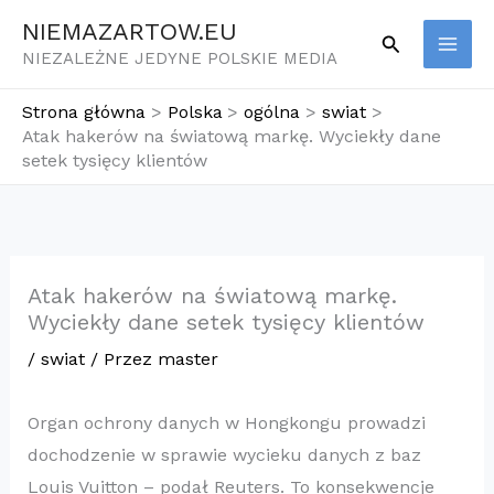
Przejdź
NIEMAZARTOW.EU
Szukaj
do
NIEZALEŻNE JEDYNE POLSKIE MEDIA
treści
Strona główna
Polska
ogólna
swiat
Atak hakerów na światową markę. Wyciekły dane
setek tysięcy klientów
Atak hakerów na światową markę.
Wyciekły dane setek tysięcy klientów
/
swiat
/ Przez
master
Organ ochrony danych w Hongkongu prowadzi
dochodzenie w sprawie wycieku danych z baz
Louis Vuitton – podał Reuters. To konsekwencje