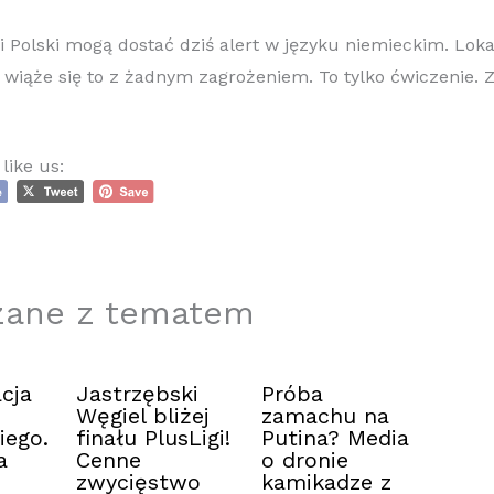
 Polski mogą dostać dziś alert w języku niemieckim. Lok
e wiąże się to z żadnym zagrożeniem. To tylko ćwiczenie. 
like us:
zane z tematem
cja
Jastrzębski
Próba
Węgiel bliżej
zamachu na
iego.
finału PlusLigi!
Putina? Media
a
Cenne
o dronie
zwycięstwo
kamikadze z