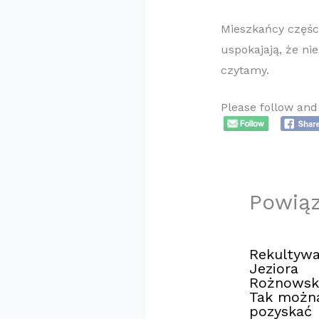
Mieszkańcy części
uspokajają, że ni
czytamy.
Please follow and 
Powią
Rekultywa
Jeziora
Rożnowsk
Tak możn
pozyskać