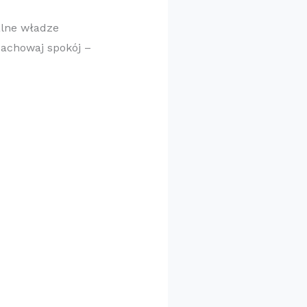
alne władze
Zachowaj spokój –