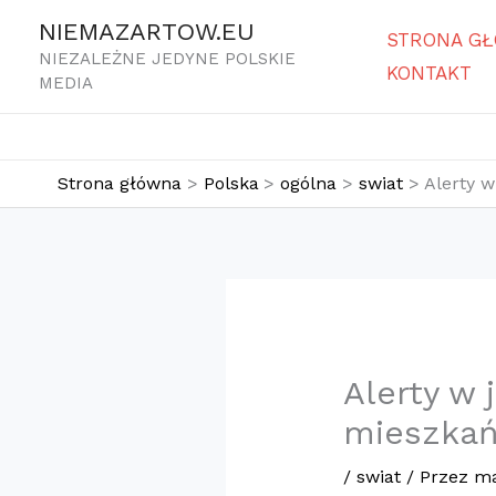
Przejdź
NIEMAZARTOW.EU
STRONA G
do
NIEZALEŻNE JEDYNE POLSKIE
KONTAKT
treści
MEDIA
Strona główna
Polska
ogólna
swiat
Alerty w
Alerty w
mieszkań
/
swiat
/ Przez
ma