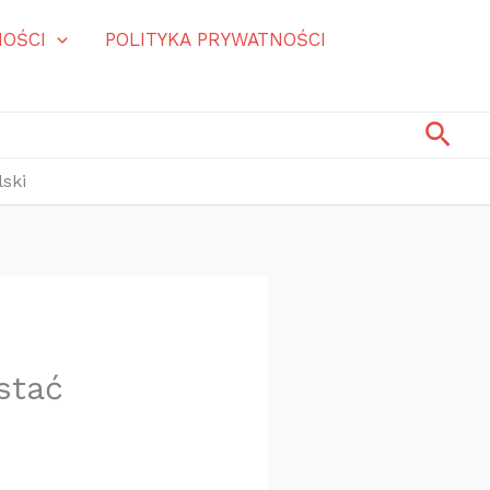
OŚCI
POLITYKA PRYWATNOŚCI
Szuk
lski
stać