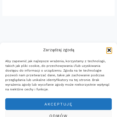
Zarządzaj zgodą
Aby zapewnić jak najlepsze wrażenia, korzystamy z technologii,
Strona główna
takich jak pliki cookie, do przechowywania i/lub uzyskiwania
Uslugi i Oprogramowanie
dostępu do informacji o urządzeniu. Zgoda na te technologie
pozwoli nam przetwarzać dane, takie jak zachowanie podczas
Wiadomości
przeglądania lub unikalne identyfikatory na tej stronie. Brak
Polityka prywatności
wyrażenia zgody lub wycofanie zgody może niekorzystnie wpłynąć
na niektóre cechy i funkcje.
Kontakt
AKCEPTUJĘ
ODMÓW